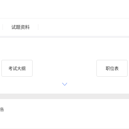
试题资料
考试大纲
职位表
考试时间
成绩查询
公告