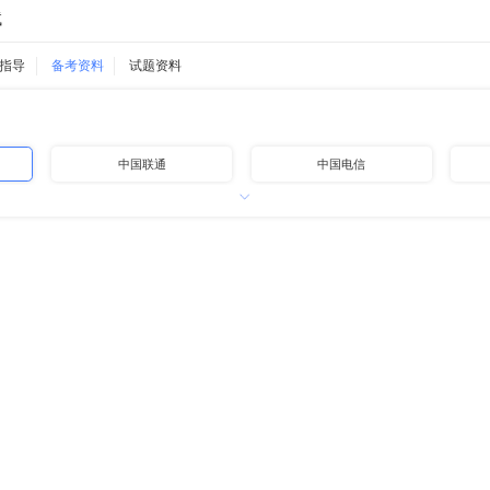
试
指导
备考资料
试题资料
中国联通
中国电信
中国铁路
中国邮政
中国石油
中国海油
地方国企
高速公路