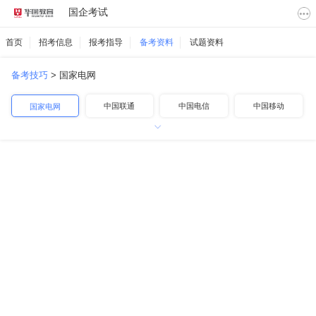
国企考试
首页
招考信息
报考指导
备考资料
试题资料
备考技巧
>
国家电网
中国联通
中国电信
中国移动
国家电网
中国航空
中国铁路
中国邮政
中国烟草
中国石化
中国石油
中国海油
其他国企
南方电网
地方国企
高速公路