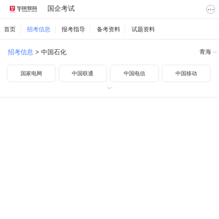
国企考试
首页
招考信息
报考指导
备考资料
试题资料
招考信息
>
中国石化
青海
国家电网
中国联通
中国电信
中国移动
中国航空
中国铁路
中国邮政
中国烟草
中国石油
中国海油
其他国企
中国石化
南方电网
地方国企
高速公路