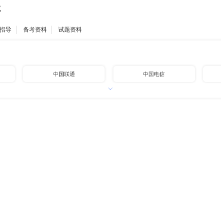
试
指导
备考资料
试题资料
中国联通
中国电信
中国铁路
中国邮政
中国石油
中国海油
地方国企
高速公路