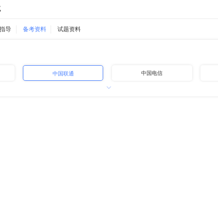
试
指导
备考资料
试题资料
中国电信
中国联通
中国铁路
中国邮政
中国石油
中国海油
地方国企
高速公路