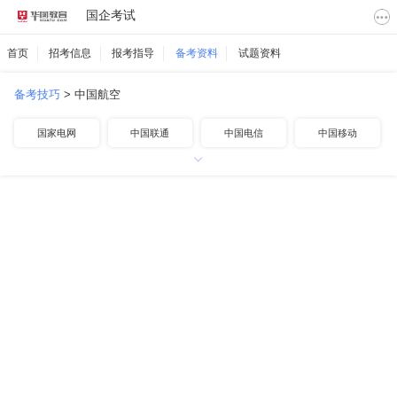
国企考试
首页
招考信息
报考指导
备考资料
试题资料
备考技巧
>
中国航空
国家电网
中国联通
中国电信
中国移动
中国铁路
中国邮政
中国烟草
中国航空
中国石化
中国石油
中国海油
其他国企
南方电网
地方国企
高速公路