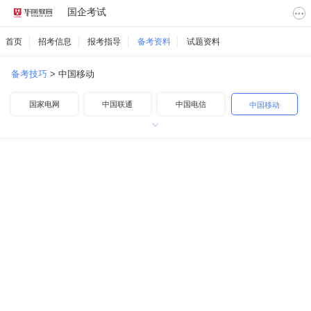
国企考试
首页
招考信息
报考指导
备考资料
试题资料
备考技巧
>
中国移动
国家电网
中国联通
中国电信
中国移动
中国航空
中国铁路
中国邮政
中国烟草
中国石化
中国石油
中国海油
其他国企
南方电网
地方国企
高速公路