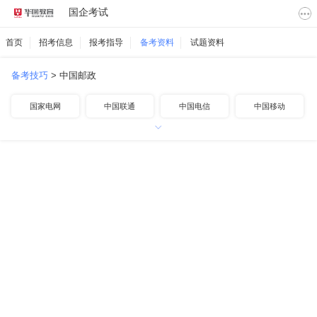
国企考试
首页
招考信息
报考指导
备考资料
试题资料
备考技巧
>
中国邮政
国家电网
中国联通
中国电信
中国移动
中国航空
中国铁路
中国烟草
中国邮政
中国石化
中国石油
中国海油
其他国企
南方电网
地方国企
高速公路