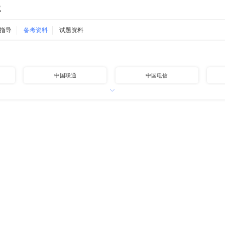
试
指导
备考资料
试题资料
中国联通
中国电信
中国铁路
中国邮政
中国石油
中国海油
地方国企
高速公路