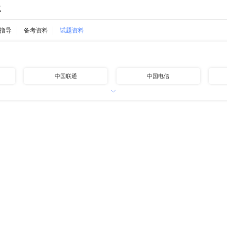
试
指导
备考资料
试题资料
中国联通
中国电信
中国铁路
中国邮政
中国石油
中国海油
地方国企
高速公路