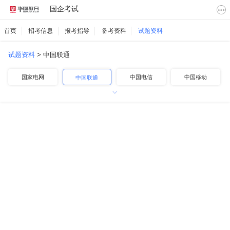
国企考试
首页
招考信息
报考指导
备考资料
试题资料
试题资料
>
中国联通
国家电网
中国电信
中国移动
中国联通
中国航空
中国铁路
中国邮政
中国烟草
中国石化
中国石油
中国海油
其他国企
南方电网
地方国企
高速公路