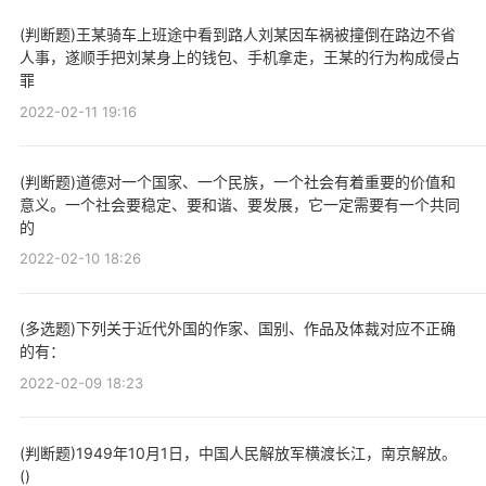
(判断题)王某骑车上班途中看到路人刘某因车祸被撞倒在路边不省
人事，遂顺手把刘某身上的钱包、手机拿走，王某的行为构成侵占
罪
2022-02-11 19:16
(判断题)道德对一个国家、一个民族，一个社会有着重要的价值和
意义。一个社会要稳定、要和谐、要发展，它一定需要有一个共同
的
2022-02-10 18:26
(多选题)下列关于近代外国的作家、国别、作品及体裁对应不正确
的有：
2022-02-09 18:23
(判断题)1949年10月1日，中国人民解放军横渡长江，南京解放。
()