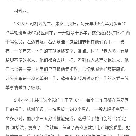
材料四：
1.公交车司机薛先生、康女士夫妇，每天早上6点半到夜里10
点半轮班驾驶90路区间车，一开就是十多年，这条线路只有他们两
个驾驶员，左边有坑，右边是洼，这些细节都在他们心中一一储
存。十多年来，他们的车辆始终安全、准点。村子里老人多，看到
腿脚不便的老人，他们都会去扶一把，看到有人从远处跑过来，他
们也会等一等，村民们早已跟他俩相熟，亲切地喊他们薛哥康姐。
开公交车是一项简单的工作，薛哥康姐凭着对这份工作的热爱把简
单事情做到了极致。
2.小李在电装工这个岗位上干了16年，每个工作日都在重复同
样的操作，枯燥单调。一块焊板上240个焊点，一般人焊接需要一
个多小时，而小李三五分钟就能完成，这得益于她自创的“台阶定
位”焊接法，提高了工作效率，保证了高密度数字电路焊接质量。她