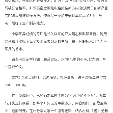
精益求精，采用路径分析技术，加强了DAM组件过程控制，有效提
高装配合格率，引领高密度板级电路组装新方向;她还勇于创新高密
度PCB板组装操作方法，使调试一次加电通过率提高了3个百分
点，增强了生产制造能力。
小李优异成绩的背后是长久以来的巨大耐心和默默坚持。她用
智慧和汗水赋予每个技术元素饱满的生命，将平凡的技术升华为不
平凡的艺术。
请参考给定材料四，联系实际，以“平凡中的不平凡”为题，写
一篇议论文。
要求：1.观点鲜明，论述深刻，条理清晰，语言流畅;2.总字数
800-1000字。
在上次解读中，已经确定本题主题为“平凡中的不平凡”，将其
与开头进行联系，即整个开头无论字数多少，内容如何，都需围绕
此主题而展开，在此分享大家一个思考逻辑：结合材料(主题)+分析