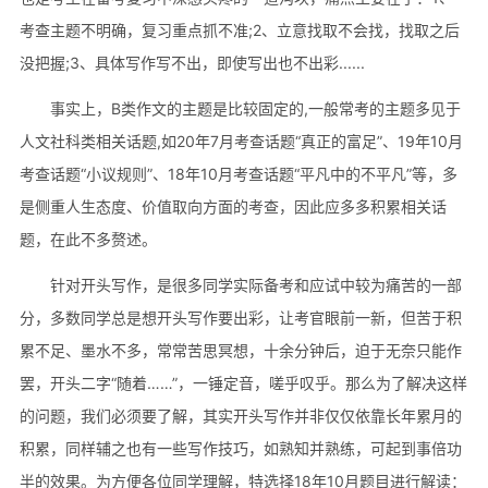
考查主题不明确，复习重点抓不准;2、立意找取不会找，找取之后
没把握;3、具体写作写不出，即使写出也不出彩......
事实上，B类作文的主题是比较固定的,一般常考的主题多见于
人文社科类相关话题,如20年7月考查话题“真正的富足”、19年10月
考查话题“小议规则”、18年10月考查话题“平凡中的不平凡”等，多
是侧重人生态度、价值取向方面的考查，因此应多多积累相关话
题，在此不多赘述。
针对开头写作，是很多同学实际备考和应试中较为痛苦的一部
分，多数同学总是想开头写作要出彩，让考官眼前一新，但苦于积
累不足、墨水不多，常常苦思冥想，十余分钟后，迫于无奈只能作
罢，开头二字“随着……”，一锤定音，嗟乎叹乎。那么为了解决这样
的问题，我们必须要了解，其实开头写作并非仅仅依靠长年累月的
积累，同样辅之也有一些写作技巧，如熟知并熟练，可起到事倍功
半的效果。为方便各位同学理解，特选择18年10月题目进行解读：