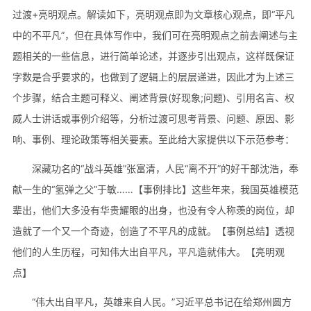
过渡+亮明观点。解读如下，亮明观点即为文章核心观点，即“平凡
中的不平凡”，但在具体写作中，我们可在亮明观点之前去阐述与主
题相关的一些信息，进行简单论述，并逐步引出观点，这样既保证
字数是合乎要求的，也做到了逻辑上的层层递进，因此才为上述三
个步骤，结合主题可释义、阐述背景(好现象;问题)、引用名言、权
威人士讲话或事例介绍等，分析过渡可思考背景、问题、原因、影
响、事例、理论政策等相关要素。至此给大家提供以下示范参考：
深藏功名的“战斗英雄”张富清，人民“离不开”的好干部沈浩，奉
献一生的“氢弹之父”于敏……【事例排比】这些年来，我国英雄模范
辈出，他们大多没有华贵耀眼的出身，也没有令人称羡的岗位，却
造就了一个又一个奇迹，创造了不平凡的成就。【事例总结】透视
他们的人生历程，可知伟大出自平凡，平凡造就伟大。【亮明观
点】
“伟大出自平凡，英雄来自人民。”习近平总书记在给郑州圆方