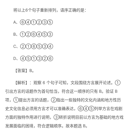
将以上6个句子重新排列，语序正确的是：
A、⑥④①②③⑤
B、①②⑥④⑤③
C、②①⑥⑤③④
D、④⑤①③②⑥
【答案】B。
【解析】：观察 6 个句子可知，文段围绕方言展开论述。①
引出方言的话题作为首句恰当，符合这一顺序的只有 B。验证 B
项，①提出方言的话题，②指出一些独特的文化内涵和地方性历
史文化信息必须用方言才可以准确表达，⑥④⑤列举方言在戏剧
方面的独特作用进行说明，③转折说明目前以方言为基础的地方戏
发展面临的困境，符合逻辑顺序。故本题选 B。