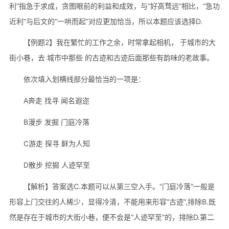
利”指急于求成，贪图眼前的利益和成效，与“好高骛远”相比，“急功
近利”与后文的“一哄而起”对应更加恰当，所以本题应该选择D.
【例题2】我在繁忙的工作之余，时常拿起相机， 于城市的大
街小巷，去 城市中那些 的古迹和古迹后面那些有韵味的老故事。
依次填入划横线部分最恰当的一项是：
A奔走 找寻 闻名遐迩
B漫步 发掘 门庭冷落
C游走 探寻 鲜为人知
D散步 挖掘 人迹罕至
【解析】答案选C.本题可以从第三空入手。“门庭冷落”一般是
形容上门交往的人稀少，显得冷清，不能用来形容“古迹”,排除B.既
然是存在于城市的大街小巷，便不会是“人迹罕至”的，排除D.第二