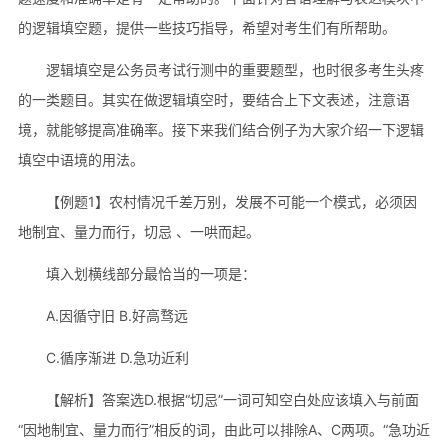
的逻辑填空题，提供一些技巧指导，希望对考生们有所帮助。
逻辑填空是公务员考试行测中的重要题型，也时很多考生头疼
的一类题目。其实在做逻辑填空时，要结合上下文表述，注意语
境，就能够提高准确率。接下来我们结合例子为大家介绍一下逻辑
填空中语境的用法。
【例题1】农村情况千差万别，发展不可能一个模式，必须因
地制宜、量力而行，切忌 、一哄而起。
填入划横线部分最恰当的一项是：
A.因循守旧 B.好高骛远
C.循序渐进 D.急功近利
【解析】答案选D.根据“切忌”一词可知空白处应该填入与前面
“因地制宜、量力而行”相反的词，由此可以排除A、C两项。“急功近