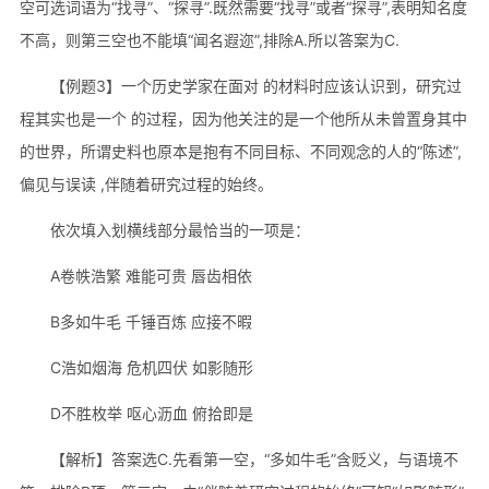
空可选词语为“找寻”、“探寻”.既然需要“找寻”或者“探寻”,表明知名度
不高，则第三空也不能填“闻名遐迩”,排除A.所以答案为C.
【例题3】一个历史学家在面对 的材料时应该认识到，研究过
程其实也是一个 的过程，因为他关注的是一个他所从未曾置身其中
的世界，所谓史料也原本是抱有不同目标、不同观念的人的“陈述”,
偏见与误读 ,伴随着研究过程的始终。
依次填入划横线部分最恰当的一项是：
A卷帙浩繁 难能可贵 唇齿相依
B多如牛毛 千锤百炼 应接不暇
C浩如烟海 危机四伏 如影随形
D不胜枚举 呕心沥血 俯拾即是
【解析】答案选C.先看第一空，“多如牛毛”含贬义，与语境不