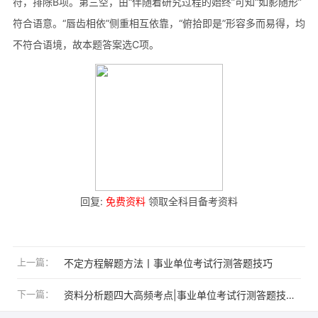
符，排除B项。第三空，由“伴随着研究过程的始终”可知“如影随形”
符合语意。“唇齿相依”侧重相互依靠，“俯拾即是”形容多而易得，均
不符合语境，故本题答案选C项。
回复:
免费资料
领取全科目备考资料
上一篇：
不定方程解题方法丨事业单位考试行测答题技巧
下一篇：
资料分析题四大高频考点|事业单位考试行测答题技巧详解